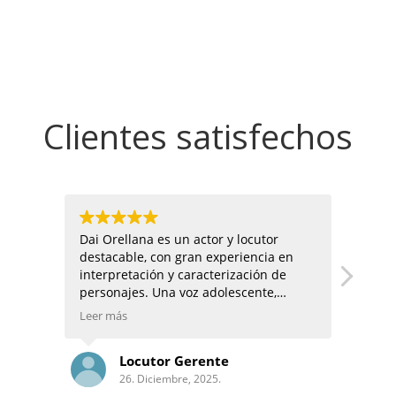
Clientes satisfechos
Dai Orellana es un actor y locutor
He trabajad
destacable, con gran experiencia en
tiempo, él 
interpretación y caracterización de
ofrecerme es
personajes. Una voz adolescente,
preocupa por
natural y muy versátil que lo da todo en
Leer más
cada trabajo. Posee un gran sentido del
humor y oído de músico. Es capaz de
Locutor Gerente
Rosa
hacer decenas de registros diferentes o
26. Diciembre, 2025.
26. Di
imitar a celebrities.