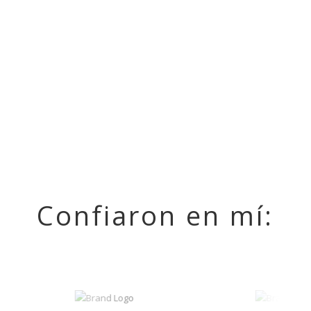
¿Quieres recibir una
muestra gratuita?
Recibe una muestra de tu guión de forma
gratuita y sin complicaciones
Recibir muestra
Confiaron en mí: