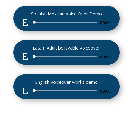
Spanish Mexican Voice Over Demo
Reproductor
00:00
de
audio
Latam Adult beliavable voiceover
Reproductor
00:00
de
audio
English Voiceover works demo
Reproductor
00:00
de
audio